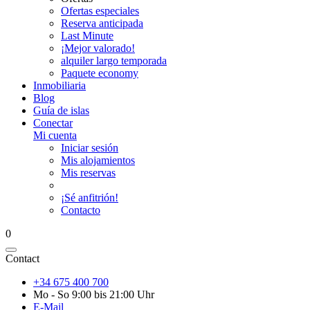
Ofertas especiales
Reserva anticipada
Last Minute
¡Mejor valorado!
alquiler largo temporada
Paquete economy
Inmobiliaria
Blog
Guía de islas
Conectar
Mi cuenta
Iniciar sesión
Mis alojamientos
Mis reservas
¡Sé anfitrión!
Contacto
0
Contact
+34 675 400 700
Mo - So 9:00 bis 21:00 Uhr
E-Mail