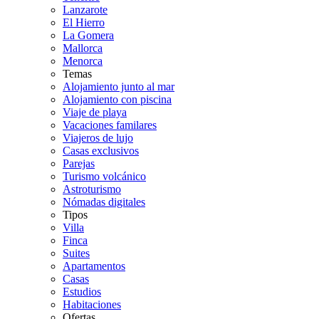
Lanzarote
El Hierro
La Gomera
Mallorca
Menorca
Temas
Alojamiento junto al mar
Alojamiento con piscina
Viaje de playa
Vacaciones familares
Viajeros de lujo
Casas exclusivos
Parejas
Turismo volcánico
Astroturismo
Nómadas digitales
Tipos
Villa
Finca
Suites
Apartamentos
Casas
Estudios
Habitaciones
Ofertas