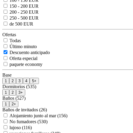
100 - 150 EUR
150 - 200 EUR
200 - 250 EUR
250 - 500 EUR
de 500 EUR
Ofertas
Todas
Último minuto
Descuento anticipado
Oferta especial
paquete economy
Base
1
2
3
4
5+
Dormitorios (535)
1
2
3+
Baños (527)
1
2+
Baños de invitados (26)
Alojamiento junto al mar (156)
No fumadores (530)
lujoso (116)