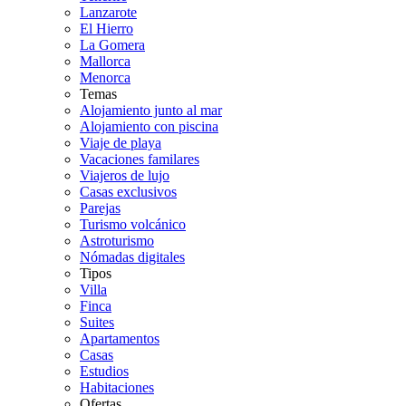
Lanzarote
El Hierro
La Gomera
Mallorca
Menorca
Temas
Alojamiento junto al mar
Alojamiento con piscina
Viaje de playa
Vacaciones familares
Viajeros de lujo
Casas exclusivos
Parejas
Turismo volcánico
Astroturismo
Nómadas digitales
Tipos
Villa
Finca
Suites
Apartamentos
Casas
Estudios
Habitaciones
Ofertas