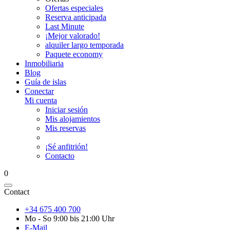
Ofertas especiales
Reserva anticipada
Last Minute
¡Mejor valorado!
alquiler largo temporada
Paquete economy
Inmobiliaria
Blog
Guía de islas
Conectar
Mi cuenta
Iniciar sesión
Mis alojamientos
Mis reservas
¡Sé anfitrión!
Contacto
0
Contact
+34 675 400 700
Mo - So 9:00 bis 21:00 Uhr
E-Mail