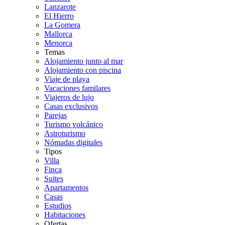
Lanzarote
El Hierro
La Gomera
Mallorca
Menorca
Temas
Alojamiento junto al mar
Alojamiento con piscina
Viaje de playa
Vacaciones familares
Viajeros de lujo
Casas exclusivos
Parejas
Turismo volcánico
Astroturismo
Nómadas digitales
Tipos
Villa
Finca
Suites
Apartamentos
Casas
Estudios
Habitaciones
Ofertas