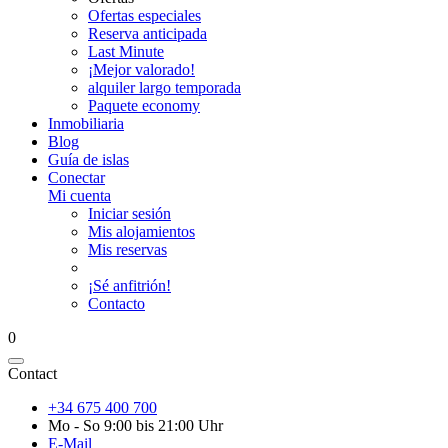
Ofertas especiales
Reserva anticipada
Last Minute
¡Mejor valorado!
alquiler largo temporada
Paquete economy
Inmobiliaria
Blog
Guía de islas
Conectar
Mi cuenta
Iniciar sesión
Mis alojamientos
Mis reservas
¡Sé anfitrión!
Contacto
0
Contact
+34 675 400 700
Mo - So 9:00 bis 21:00 Uhr
E-Mail