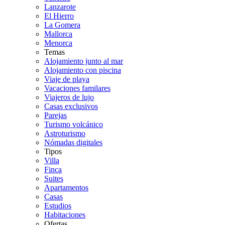
Lanzarote
El Hierro
La Gomera
Mallorca
Menorca
Temas
Alojamiento junto al mar
Alojamiento con piscina
Viaje de playa
Vacaciones familares
Viajeros de lujo
Casas exclusivos
Parejas
Turismo volcánico
Astroturismo
Nómadas digitales
Tipos
Villa
Finca
Suites
Apartamentos
Casas
Estudios
Habitaciones
Ofertas