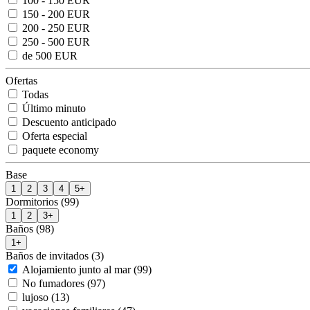
100 - 150 EUR
150 - 200 EUR
200 - 250 EUR
250 - 500 EUR
de 500 EUR
Ofertas
Todas
Último minuto
Descuento anticipado
Oferta especial
paquete economy
Base
1
2
3
4
5+
Dormitorios (99)
1
2
3+
Baños (98)
1+
Baños de invitados (3)
Alojamiento junto al mar (99)
No fumadores (97)
lujoso (13)