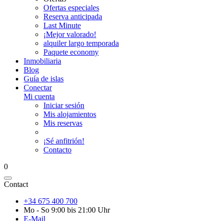
Ofertas especiales
Reserva anticipada
Last Minute
¡Mejor valorado!
alquiler largo temporada
Paquete economy
Inmobiliaria
Blog
Guía de islas
Conectar
Mi cuenta
Iniciar sesión
Mis alojamientos
Mis reservas
¡Sé anfitrión!
Contacto
0
Contact
+34 675 400 700
Mo - So 9:00 bis 21:00 Uhr
E-Mail