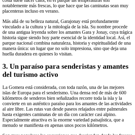
costa suele hacer calor, en el parque las temperaturas son
notablemente más frescas, lo que hace que las caminatas sean muy
placenteras incluso en verano.
Más allá de su belleza natural, Garajonay está profundamente
vinculado a la cultura y la mitología de la isla. Su nombre procede
de una antigua leyenda sobre los amantes Gara y Jonay, cuya trágica
historia sigue siendo hoy parte esencial de la identidad local. Así, el
parque nacional combina naturaleza, historia y espiritualidad de una
manera única: un lugar que no solo impresiona, sino que deja una
huella duradera en quienes lo visitan.
3. Un paraíso para senderistas y amantes
del turismo activo
La Gomera está considerada, con toda razón, una de las mejores
islas de Europa para el senderismo. Una densa red de más de 600
kilómetros de senderos bien señalizados recorre toda la isla y la
convierte en un auténtico paraíso para los amantes de las actividades
al aire libre. Las rutas van desde paseos relajados entre palmerales
hasta exigentes caminatas de un día con carácter casi alpino.
Especialmente atractiva es la enorme variedad paisajística, que a
menudo se manifiesta en apenas unos pocos kilómetros.