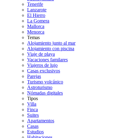
Tenerife
Lanzarote
El Hierro
La Gomera
Mallorca
Menorca
Temas
Alojamiento junto al mar
Alojamiento con piscina
Viaje de playa
Vacaciones familares
Viajeros de lujo
Casas exclusivos
Parejas
Turismo volcánico
Astroturismo
Nómadas digitales
Tipos
Villa
Finca
Suites
Apartamentos
Casas
Estudios
Habitaciones