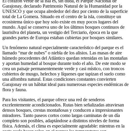
El corazón verde de la isla es, sin duda, el Parque Nacional de
Garajonay, declarado Patrimonio Natural de la Humanidad por la
UNESCO y que ocupa alrededor del diez por ciento de la superficie
total de La Gomera. Situado en el centro de la isla, constituye un
ecosistema único que hoy solo existe en muy pocos lugares del
mundo. Aquí se conserva uno de los últimos bosques continuos de
laurisilva del planeta, un vestigio del Terciario, época en la que
grandes partes de Europa estaban cubiertas por bosques similares.
Un fenómeno natural especialmente característico del parque es el
llamado “mar de nubes” o niebla de los alisios. Las masas de aire
húmedo procedentes del Atlántico quedan retenidas en las montañas
y aportan humedad al bosque durante todo el año. De este modo se
crea un paisaje permanentemente verde y casi místico, con troncos
cubiertos de musgo, helechos y líquenes que tapizan el suelo como
una alfombra natural. Estas condiciones constantes convierten
Garajonay en un hábitat ideal para numerosas especies endémicas de
flora y fauna.
Para los visitantes, el parque ofrece una red de senderos
excelentemente acondicionados. Rutas bien señalizadas atraviesan
densos bosques, crestas montañosas y conducen a impresionantes
miradores. Tanto paseos cortos como largas caminatas de un día
completo son posibles, adaptándose a distintos niveles de forma
física. Además, el clima es especialmente agradable: mientras en la