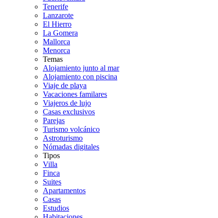
Tenerife
Lanzarote
El Hierro
La Gomera
Mallorca
Menorca
Temas
Alojamiento junto al mar
Alojamiento con piscina
Viaje de playa
Vacaciones familares
Viajeros de lujo
Casas exclusivos
Parejas
Turismo volcánico
Astroturismo
Nómadas digitales
Tipos
Villa
Finca
Suites
Apartamentos
Casas
Estudios
Habitaciones