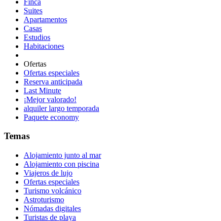
Finca
Suites
Apartamentos
Casas
Estudios
Habitaciones
Ofertas
Ofertas especiales
Reserva anticipada
Last Minute
¡Mejor valorado!
alquiler largo temporada
Paquete economy
Temas
Alojamiento junto al mar
Alojamiento con piscina
Viajeros de lujo
Ofertas especiales
Turismo volcánico
Astroturismo
Nómadas digitales
Turistas de playa