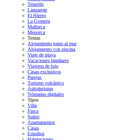
Tenerife
Lanzarote
El Hierro
La Gomera
Mallorca
Menorca
Temas
Alojamiento junto al mar
Alojamiento con piscina
Viaje de playa
Vacaciones familares
Viajeros de lujo
Casas exclusivos
Parejas
Turismo volcánico
Astroturismo
Nómadas digitales
Tipos
Villa
Finca
Suites
Apartamentos
Casas
Estudios
Habitaciones