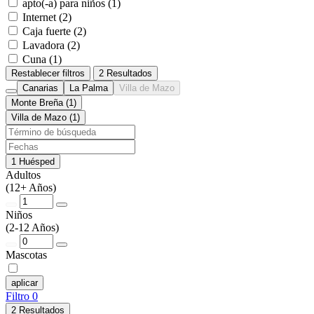
apto(-a) para niños (1)
Internet (2)
Caja fuerte (2)
Lavadora (2)
Cuna (1)
Restablecer filtros
2 Resultados
Canarias
La Palma
Villa de Mazo
Monte Breña (1)
Villa de Mazo (1)
1 Huésped
Adultos
(12+ Años)
Niños
(2-12 Años)
Mascotas
aplicar
Filtro
0
2 Resultados