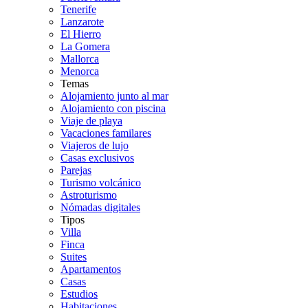
Tenerife
Lanzarote
El Hierro
La Gomera
Mallorca
Menorca
Temas
Alojamiento junto al mar
Alojamiento con piscina
Viaje de playa
Vacaciones familares
Viajeros de lujo
Casas exclusivos
Parejas
Turismo volcánico
Astroturismo
Nómadas digitales
Tipos
Villa
Finca
Suites
Apartamentos
Casas
Estudios
Habitaciones