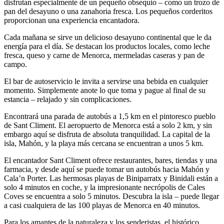
disfrutan especialmente de un pequeño obsequio – como un trozo de
pan del desayuno o una zanahoria fresca. Los pequeños corderitos
proporcionan una experiencia encantadora.
Cada mañana se sirve un delicioso desayuno continental que le da
energía para el día. Se destacan los productos locales, como leche
fresca, queso y carne de Menorca, mermeladas caseras y pan de
campo.
El bar de autoservicio le invita a servirse una bebida en cualquier
momento. Simplemente anote lo que toma y pague al final de su
estancia – relajado y sin complicaciones.
Encontrará una parada de autobús a 1,5 km en el pintoresco pueblo
de Sant Climent. El aeropuerto de Menorca está a solo 2 km, y sin
embargo aquí se disfruta de absoluta tranquilidad. La capital de la
isla, Mahón, y la playa más cercana se encuentran a unos 5 km.
El encantador Sant Climent ofrece restaurantes, bares, tiendas y una
farmacia, y desde aquí se puede tomar un autobús hacia Mahón y
Cala’n Porter. Las hermosas playas de Biniparratx y Binidali están a
solo 4 minutos en coche, y la impresionante necrópolis de Cales
Coves se encuentra a solo 5 minutos. Descubra la isla – puede llegar
a casi cualquiera de las 100 playas de Menorca en 40 minutos.
Para los amantes de la naturaleza y los senderistas, el histórico