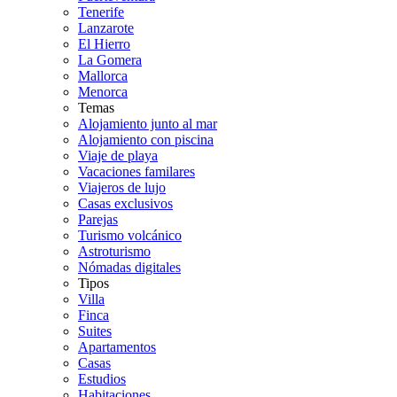
Tenerife
Lanzarote
El Hierro
La Gomera
Mallorca
Menorca
Temas
Alojamiento junto al mar
Alojamiento con piscina
Viaje de playa
Vacaciones familares
Viajeros de lujo
Casas exclusivos
Parejas
Turismo volcánico
Astroturismo
Nómadas digitales
Tipos
Villa
Finca
Suites
Apartamentos
Casas
Estudios
Habitaciones