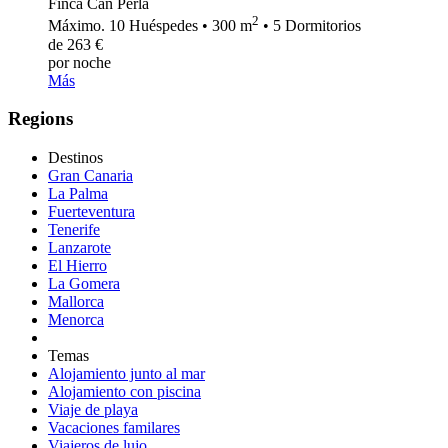
Finca Can Perla
2
Máximo. 10 Huéspedes • 300 m
• 5 Dormitorios
de 263 €
por noche
Más
Regions
Destinos
Gran Canaria
La Palma
Fuerteventura
Tenerife
Lanzarote
El Hierro
La Gomera
Mallorca
Menorca
Temas
Alojamiento junto al mar
Alojamiento con piscina
Viaje de playa
Vacaciones familares
Viajeros de lujo