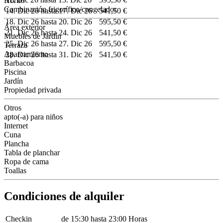
Horno
Combinación frigorífico/congelador
14. Dic 26 hasta 17. Dic 26
541,50 €
18. Dic 26 hasta 20. Dic 26
595,50 €
Área exterior
21. Dic 26 hasta 24. Dic 26
541,50 €
Muebles de Jardín
25. Dic 26 hasta 27. Dic 26
595,50 €
Terraza
Aparcamiento
28. Dic 26 hasta 31. Dic 26
541,50 €
Barbacoa
Piscina
Jardín
Propiedad privada
Otros
apto(-a) para niños
Internet
Cuna
Plancha
Tabla de planchar
Ropa de cama
Toallas
Condiciones de alquiler
Checkin
de 15:30 hasta 23:00 Horas