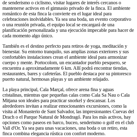
de senderismo o ciclismo, visitar lugares de interés cercanos o
mantenerse activos en el gimnasio privado de la finca. El ambiente
romántico de esta finca la convierte en el lugar ideal para
celebraciones inolvidables. Ya sea una boda, un evento corporativo
o una reunión privada, el equipo local se encargará de una
planificación personalizada y una ejecución impecable para hacer de
cada momento algo único.
También es el destino perfecto para retiros de yoga, meditación y
bienestar. Su entorno tranquilo, sus amplias zonas exteriores y sus
confortables instalaciones crean el ambiente ideal para armonizar
cuerpo y mente. Portocolom, un encantador pueblo pesquero, se
encuentra a aproximadamente 6 km. Allí podrá encontrar tiendas,
restaurantes, bares y cafeterías. El pueblo destaca por su pintoresco
puerto natural, hermosas playas y un ambiente relajado.
La playa principal, Cala Marçal, ofrece arena fina y aguas
cristalinas, mientras que pequeñas calas como Cala Sa Nau o Cala
Mitjana son ideales para practicar snorkel y descansar. Los
alrededores invitan a realizar emocionantes excursiones, como la
visita al Monasterio de Sant Salvador, las impresionantes Cuevas del
Drach o el Parque Natural de Mondragó. Para los más activos, hay
opciones como paseos en barco, buceo, senderismo o golf en el club
Vall d'Or. Ya sea para unas vacaciones, una boda o un retiro, esta
finca combina elegancia rústica con confort moderno.