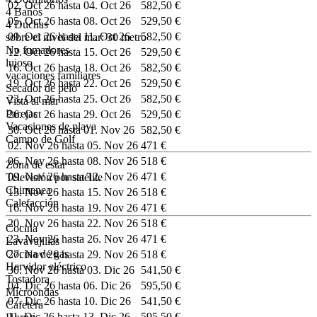
02. Oct 26 hasta 04. Oct 26
582,50 €
4 Baños
05. Oct 26 hasta 08. Oct 26
529,50 €
4 Duchas
09. Oct 26 hasta 11. Oct 26
582,50 €
sobre el nivel del mar: 30 metro
No fumadores
12. Oct 26 hasta 15. Oct 26
529,50 €
lujoso
16. Oct 26 hasta 18. Oct 26
582,50 €
vacaciones familiares
19. Oct 26 hasta 22. Oct 26
529,50 €
Secador de pelo
23. Oct 26 hasta 25. Oct 26
582,50 €
Vista al mar
Parejas
26. Oct 26 hasta 29. Oct 26
529,50 €
Vacaciones de playa
30. Oct 26 hasta 01. Nov 26
582,50 €
Campo de Golf
02. Nov 26 hasta 05. Nov 26
471 €
06. Nov 26 hasta 08. Nov 26
518 €
Zona de estar
09. Nov 26 hasta 12. Nov 26
471 €
Televisión por satélite
Chimenea
13. Nov 26 hasta 15. Nov 26
518 €
Calefacción
16. Nov 26 hasta 19. Nov 26
471 €
20. Nov 26 hasta 22. Nov 26
518 €
Cocina
23. Nov 26 hasta 26. Nov 26
471 €
Lavavajillas
Cocina de gas
27. Nov 26 hasta 29. Nov 26
518 €
Hervidor eléctrico
30. Nov 26 hasta 03. Dic 26
541,50 €
Tostadora
04. Dic 26 hasta 06. Dic 26
595,50 €
Microondas
07. Dic 26 hasta 10. Dic 26
541,50 €
Cafetera
11. Dic 26 hasta 13. Dic 26
595,50 €