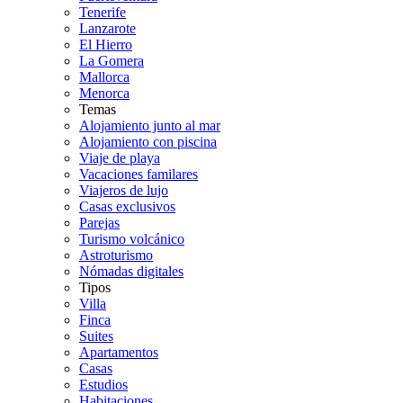
Tenerife
Lanzarote
El Hierro
La Gomera
Mallorca
Menorca
Temas
Alojamiento junto al mar
Alojamiento con piscina
Viaje de playa
Vacaciones familares
Viajeros de lujo
Casas exclusivos
Parejas
Turismo volcánico
Astroturismo
Nómadas digitales
Tipos
Villa
Finca
Suites
Apartamentos
Casas
Estudios
Habitaciones