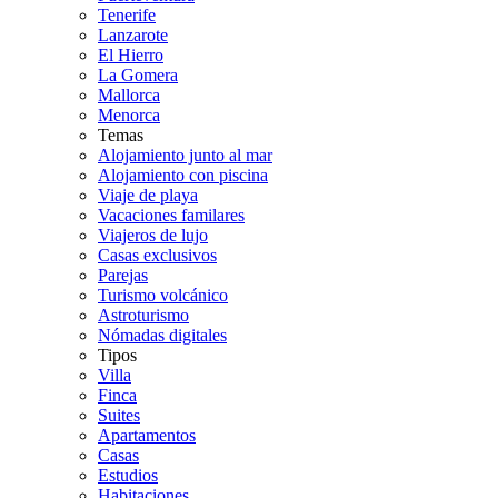
Tenerife
Lanzarote
El Hierro
La Gomera
Mallorca
Menorca
Temas
Alojamiento junto al mar
Alojamiento con piscina
Viaje de playa
Vacaciones familares
Viajeros de lujo
Casas exclusivos
Parejas
Turismo volcánico
Astroturismo
Nómadas digitales
Tipos
Villa
Finca
Suites
Apartamentos
Casas
Estudios
Habitaciones