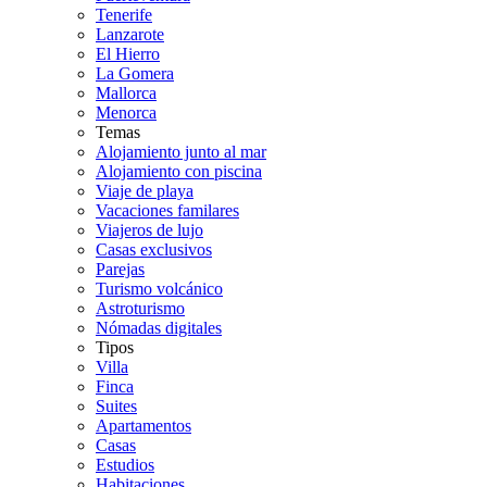
Tenerife
Lanzarote
El Hierro
La Gomera
Mallorca
Menorca
Temas
Alojamiento junto al mar
Alojamiento con piscina
Viaje de playa
Vacaciones familares
Viajeros de lujo
Casas exclusivos
Parejas
Turismo volcánico
Astroturismo
Nómadas digitales
Tipos
Villa
Finca
Suites
Apartamentos
Casas
Estudios
Habitaciones