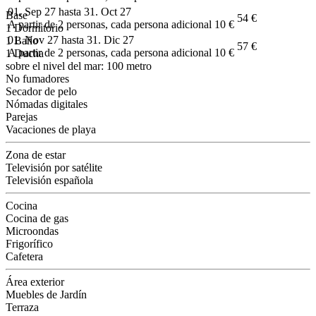
01. Sep 27 hasta 31. Oct 27
Base
54 €
A partir de 2 personas, cada persona adicional 10 €
1 Dormitorio
01. Nov 27 hasta 31. Dic 27
1 Baño
57 €
A partir de 2 personas, cada persona adicional 10 €
1 Ducha
sobre el nivel del mar: 100 metro
No fumadores
Secador de pelo
Nómadas digitales
Parejas
Vacaciones de playa
Zona de estar
Televisión por satélite
Televisión española
Cocina
Cocina de gas
Microondas
Frigorífico
Cafetera
Área exterior
Muebles de Jardín
Terraza