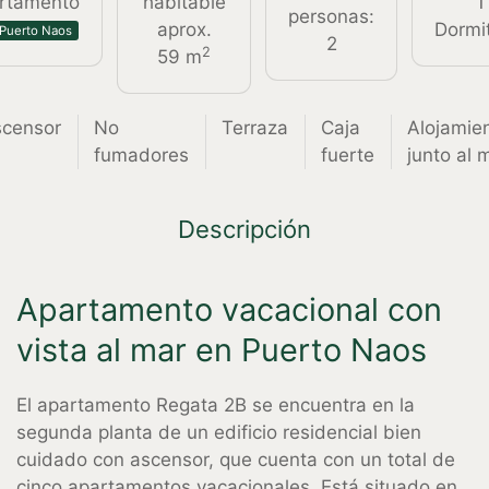
rtamento
habitable
1
personas:
aprox.
Dormit
Puerto Naos
2
2
59 m
censor
No
Terraza
Caja
Alojamie
fumadores
fuerte
junto al 
Descripción
Apartamento vacacional con
vista al mar en Puerto Naos
El apartamento Regata 2B se encuentra en la
segunda planta de un edificio residencial bien
cuidado con ascensor, que cuenta con un total de
cinco apartamentos vacacionales. Está situado en