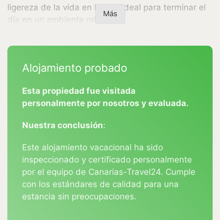
ligereza de la vida en la isla, ideal para terminar el
Más
día en un ambiente relajado.
Equipamiento
Alojamiento probado
Sala de estar: Televisión por satélite, televisión
española, acceso a la terraza
Esta propiedad fue visitada
personalmente por nosotros y evaluada.
Dormitorio: dos camas individuales (90 cm x 190
cm cada una) colocadas como cama doble,
Nuestra conclusión
:
mesitas de noche, armario
Este alojamiento vacacional ha sido
Cocina: Vitrocerámica (2 placas), microondas,
inspeccionado y certificado personalmente
frigorífico, cafetera, hervidor de agua, tostadora
por el equipo de Canarias-Travel24. Cumple
con los estándares de calidad para una
Baño: Bañera con ducha, lavabo, bidé, WC,
estancia sin preocupaciones.
secador de pelo