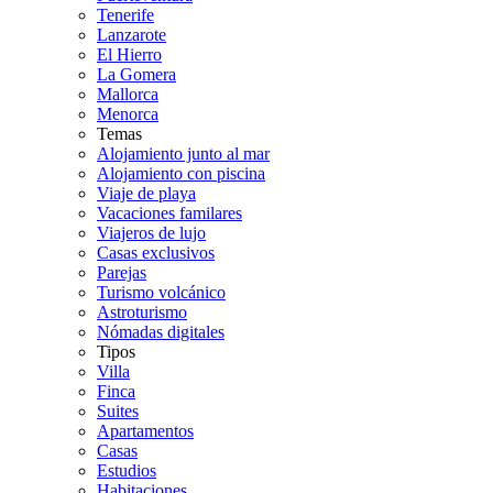
Tenerife
Lanzarote
El Hierro
La Gomera
Mallorca
Menorca
Temas
Alojamiento junto al mar
Alojamiento con piscina
Viaje de playa
Vacaciones familares
Viajeros de lujo
Casas exclusivos
Parejas
Turismo volcánico
Astroturismo
Nómadas digitales
Tipos
Villa
Finca
Suites
Apartamentos
Casas
Estudios
Habitaciones