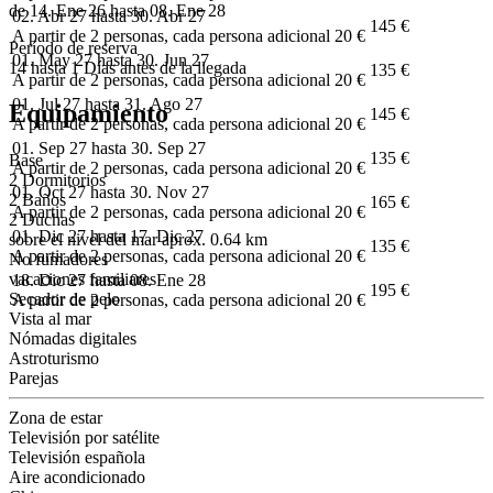
de 14. Ene 26 hasta 08. Ene 28
02. Abr 27 hasta 30. Abr 27
145 €
A partir de 2 personas, cada persona adicional 20 €
Período de reserva
01. May 27 hasta 30. Jun 27
14 hasta 1 Días antes de la llegada
135 €
A partir de 2 personas, cada persona adicional 20 €
01. Jul 27 hasta 31. Ago 27
Equipamiento
145 €
A partir de 2 personas, cada persona adicional 20 €
01. Sep 27 hasta 30. Sep 27
135 €
Base
A partir de 2 personas, cada persona adicional 20 €
2 Dormitorios
01. Oct 27 hasta 30. Nov 27
2 Baños
165 €
A partir de 2 personas, cada persona adicional 20 €
2 Duchas
01. Dic 27 hasta 17. Dic 27
sobre el nivel del mar aprox. 0.64 km
135 €
A partir de 2 personas, cada persona adicional 20 €
No fumadores
vacaciones familiares
18. Dic 27 hasta 08. Ene 28
195 €
Secador de pelo
A partir de 2 personas, cada persona adicional 20 €
Vista al mar
Nómadas digitales
Astroturismo
Parejas
Zona de estar
Televisión por satélite
Televisión española
Aire acondicionado