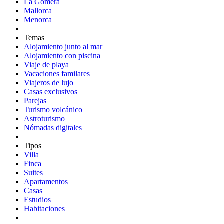
La Gomera
Mallorca
Menorca
Temas
Alojamiento junto al mar
Alojamiento con piscina
Viaje de playa
Vacaciones familares
Viajeros de lujo
Casas exclusivos
Parejas
Turismo volcánico
Astroturismo
Nómadas digitales
Tipos
Villa
Finca
Suites
Apartamentos
Casas
Estudios
Habitaciones