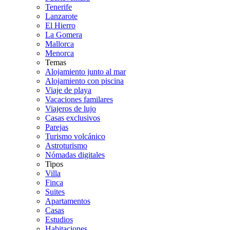
Tenerife
Lanzarote
El Hierro
La Gomera
Mallorca
Menorca
Temas
Alojamiento junto al mar
Alojamiento con piscina
Viaje de playa
Vacaciones familares
Viajeros de lujo
Casas exclusivos
Parejas
Turismo volcánico
Astroturismo
Nómadas digitales
Tipos
Villa
Finca
Suites
Apartamentos
Casas
Estudios
Habitaciones