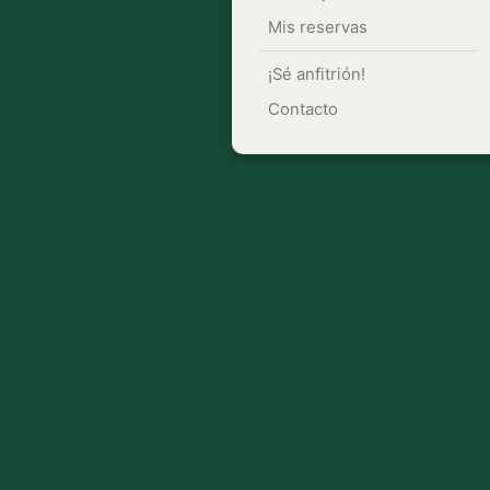
Mis reservas
¡Sé anfitrión!
Contacto