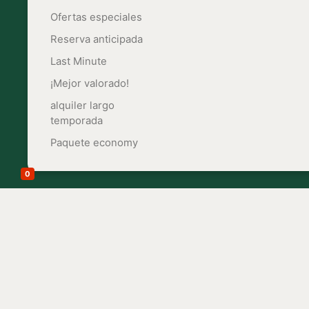
Ofertas especiales
Reserva anticipada
Last Minute
¡Mejor valorado!
alquiler largo
temporada
Paquete economy
Estudio con piscina Manacor en Mallorca
Estudio con piscina Manacor en Mallorca
0
+24 Imágenes