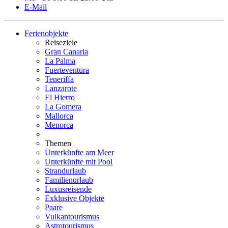
E-Mail
Ferienobjekte
Reiseziele
Gran Canaria
La Palma
Fuerteventura
Teneriffa
Lanzarote
El Hierro
La Gomera
Mallorca
Menorca
Themen
Unterkünfte am Meer
Unterkünfte mit Pool
Strandurlaub
Familienurlaub
Luxusreisende
Exklusive Objekte
Paare
Vulkantourismus
Astrotourismus