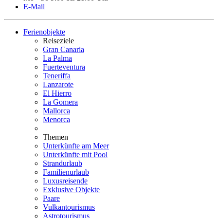
E-Mail
Ferienobjekte
Reiseziele
Gran Canaria
La Palma
Fuerteventura
Teneriffa
Lanzarote
El Hierro
La Gomera
Mallorca
Menorca
Themen
Unterkünfte am Meer
Unterkünfte mit Pool
Strandurlaub
Familienurlaub
Luxusreisende
Exklusive Objekte
Paare
Vulkantourismus
Astrotourismus