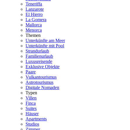
Teneriffa
Lanzarote
El Hierro
La Gomera
Mallorca
Menorca
Themen
Unterkünfte am Meer
Unterkünfte mit Pool
Strandurlaub
Familienurlaub
Luxusreisende
Exklusive Objekte
Paare
Vulkantourismus
Astrotourismus
Digitale Nomaden
Typen
Villen
Finca
Suites
Häuser
Apartments
Studios
Zimmer