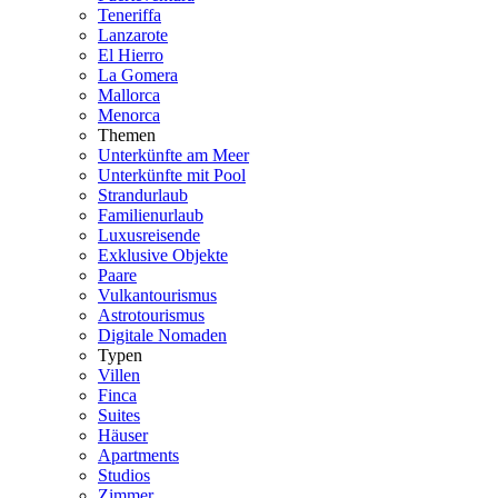
Teneriffa
Lanzarote
El Hierro
La Gomera
Mallorca
Menorca
Themen
Unterkünfte am Meer
Unterkünfte mit Pool
Strandurlaub
Familienurlaub
Luxusreisende
Exklusive Objekte
Paare
Vulkantourismus
Astrotourismus
Digitale Nomaden
Typen
Villen
Finca
Suites
Häuser
Apartments
Studios
Zimmer