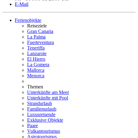
E-Mail
Ferienobjekte
Reiseziele
Gran Canaria
La Palma
Fuerteventura
Teneriffa
Lanzarote
El Hierro
La Gomera
Mallorca
Menorca
Themen
Unterkünfte am Meer
Unterkünfte mit Pool
Strandurlaub
Familienurlaub
Luxusreisende
Exklusive Objekte
Paare
Vulkantourismus
Astrotourismus