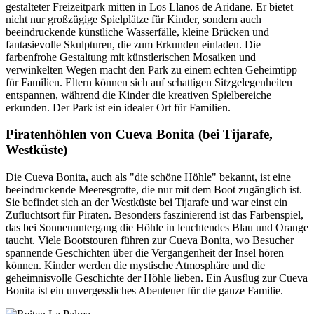
gestalteter Freizeitpark mitten in Los Llanos de Aridane. Er bietet
nicht nur großzügige Spielplätze für Kinder, sondern auch
beeindruckende künstliche Wasserfälle, kleine Brücken und
fantasievolle Skulpturen, die zum Erkunden einladen. Die
farbenfrohe Gestaltung mit künstlerischen Mosaiken und
verwinkelten Wegen macht den Park zu einem echten Geheimtipp
für Familien. Eltern können sich auf schattigen Sitzgelegenheiten
entspannen, während die Kinder die kreativen Spielbereiche
erkunden. Der Park ist ein idealer Ort für Familien.
Piratenhöhlen von Cueva Bonita (bei Tijarafe,
Westküste)
Die Cueva Bonita, auch als "die schöne Höhle" bekannt, ist eine
beeindruckende Meeresgrotte, die nur mit dem Boot zugänglich ist.
Sie befindet sich an der Westküste bei Tijarafe und war einst ein
Zufluchtsort für Piraten. Besonders faszinierend ist das Farbenspiel,
das bei Sonnenuntergang die Höhle in leuchtendes Blau und Orange
taucht. Viele Bootstouren führen zur Cueva Bonita, wo Besucher
spannende Geschichten über die Vergangenheit der Insel hören
können. Kinder werden die mystische Atmosphäre und die
geheimnisvolle Geschichte der Höhle lieben. Ein Ausflug zur Cueva
Bonita ist ein unvergessliches Abenteuer für die ganze Familie.