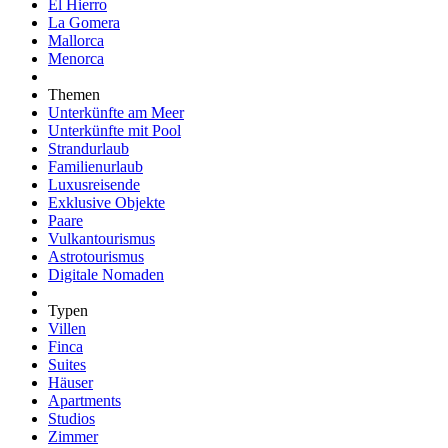
El Hierro
La Gomera
Mallorca
Menorca
Themen
Unterkünfte am Meer
Unterkünfte mit Pool
Strandurlaub
Familienurlaub
Luxusreisende
Exklusive Objekte
Paare
Vulkantourismus
Astrotourismus
Digitale Nomaden
Typen
Villen
Finca
Suites
Häuser
Apartments
Studios
Zimmer