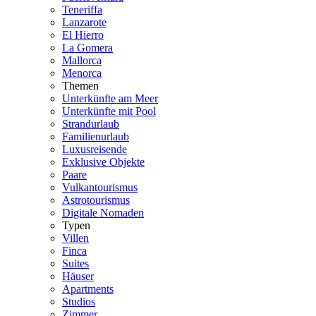
Teneriffa
Lanzarote
El Hierro
La Gomera
Mallorca
Menorca
Themen
Unterkünfte am Meer
Unterkünfte mit Pool
Strandurlaub
Familienurlaub
Luxusreisende
Exklusive Objekte
Paare
Vulkantourismus
Astrotourismus
Digitale Nomaden
Typen
Villen
Finca
Suites
Häuser
Apartments
Studios
Zimmer