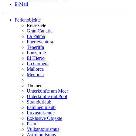
E-Mail
Ferienobjekte
Reiseziele
Gran Canaria
La Palma
Fuerteventura
Teneriffa
Lanzarote
El Hierro
La Gomera
Mallorca
Menorca
Themen
Unterkünfte am Meer
Unterkünfte mit Pool
Strandurlaub
Familienurlaub
Luxusreisende
Exklusive Objekte
Paare
Vulkantourismus
Astrotourismus