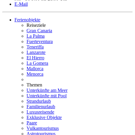
E-Mail
Ferienobjekte
Reiseziele
Gran Canaria
La Palma
Fuerteventura
Teneriffa
Lanzarote
El Hierro
La Gomera
Mallorca
Menorca
Themen
Unterkünfte am Meer
Unterkünfte mit Pool
Strandurlaub
Familienurlaub
Luxusreisende
Exklusive Objekte
Paare
Vulkantourismus
Astrotourismus