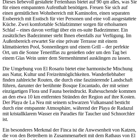
Dieses liebevoll gestaltete Ferienhaus bietet auf 90 qm alles, was Sie
für einen entspannten Aufenthalt benötigen. Freuen Sie sich auf
einen gemütlichen Wohnbereich mit Kaminofen, einen separaten
Essbereich mit Esstisch für vier Personen und eine voll ausgestattete
Küche. Zwei komfortable Schlafzimmer sorgen für erholsamen
Schlaf – eines davon verfügt über ein en-suite Badezimmer. Ein
zusätzliches Badezimmer steht Ihnen ebenfalls zur Verfügung. Im
Außenbereich erwartet Sie eine private Terrasse mit einem
klimatisierten Pool, Sonnenliegen und einem Grill – der perfekte
Ort, um die Sonne Teneriffas zu genießen oder um den Tag bei
einem Glas Wein unter dem Sternenhimmel ausklingen zu lassen.
Die Umgebung von El Rosario bietet eine harmonische Mischung
aus Natur, Kultur und Freizeitmöglichkeiten. Wanderliebhaber
finden zahlreiche Routen, die durch eine faszinierende Landschaft
führen, darunter der berühmte Bosque Encantado, der mit seiner
einzigartigen Flora und Fauna beeindruckt. Ruhesuchende kommen
an den etwa 10 km entfernten Stränden der Region auf ihre Kosten.
Der Playa de La Nea mit seinem schwarzen Vulkansand besticht
durch eine entspannte Atmosphäre, während der Playa de Radazul
mit kristallklarem Wasser ein Paradies für Taucher und Schnorchler
ist.
Ein besonderes Merkmal der Finca ist die Anwesenheit von Katzen,
die von den Betreibern in Zusammenarbeit mit dem Rathaus von El