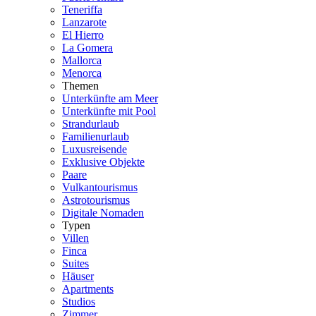
Teneriffa
Lanzarote
El Hierro
La Gomera
Mallorca
Menorca
Themen
Unterkünfte am Meer
Unterkünfte mit Pool
Strandurlaub
Familienurlaub
Luxusreisende
Exklusive Objekte
Paare
Vulkantourismus
Astrotourismus
Digitale Nomaden
Typen
Villen
Finca
Suites
Häuser
Apartments
Studios
Zimmer