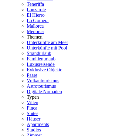
Teneriffa
Lanzarote
El Hierro
La Gomera
Mallorca
Menorca
Themen
Unterkünfte am Meer
Unterkünfte mit Pool
Strandurlaub
Familienurlaub
Luxusreisende
Exklusive Objekte
Paare
Vulkantourismus
Astrotourismus
Digitale Nomaden
Typen
Villen
Finca
Suites
Häuser
Apartments
Studios
Zimmer