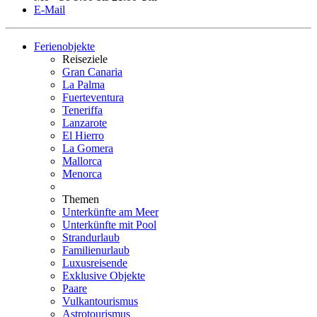
E-Mail
Ferienobjekte
Reiseziele
Gran Canaria
La Palma
Fuerteventura
Teneriffa
Lanzarote
El Hierro
La Gomera
Mallorca
Menorca
Themen
Unterkünfte am Meer
Unterkünfte mit Pool
Strandurlaub
Familienurlaub
Luxusreisende
Exklusive Objekte
Paare
Vulkantourismus
Astrotourismus