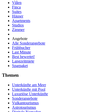
Villen
Finca
Suites
Häuser
Apartments
Studios
Zimmer
Angebote
Alle Sonderangebote
Frühbucher
Last Minute
Best bewertet!
Langzeitmiete
Sparpaket
Themen
Unterkünfte am Meer
Unterkünfte mit Pool
Luxuriöse Unterkünfte
Sonderangebote
Vulkantourismus
Astrotourismus
Digitale Nomaden