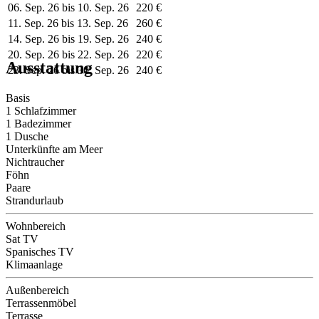
06. Sep. 26 bis 10. Sep. 26
220 €
11. Sep. 26 bis 13. Sep. 26
260 €
14. Sep. 26 bis 19. Sep. 26
240 €
20. Sep. 26 bis 22. Sep. 26
220 €
Ausstattung
23. Sep. 26 bis 30. Sep. 26
240 €
Basis
1 Schlafzimmer
1 Badezimmer
1 Dusche
Unterkünfte am Meer
Nichtraucher
Föhn
Paare
Strandurlaub
Wohnbereich
Sat TV
Spanisches TV
Klimaanlage
Außenbereich
Terrassenmöbel
Terrasse