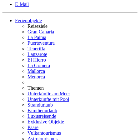
E-Mail
Ferienobjekte
Reiseziele
Gran Canaria
La Palma
Fuerteventura
Teneriffa
Lanzarote
El Hierro
La Gomera
Mallorca
Menorca
Themen
Unterkünfte am Meer
Unterkünfte mit Pool
Strandurlaub
Familienurlaub
Luxusreisende
Exklusive Objekte
Paare
Vulkantourismus
Astrotourismus