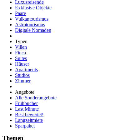
Luxusreisende
Exklusive Objekte
Paare
Vulkantourismus
Astrotourismus
Digitale Nomaden
Typen
Villen
Finca
Suites
Häuser
Apartments
Studios
Zimmer
Angebote
Alle Sonderangebote
Frühbucher
Last Minute
Best bewertet!
Langzeitmiete
Sparpaket
Themen