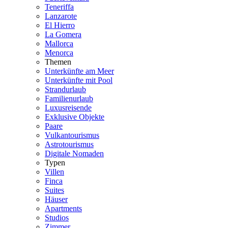
Teneriffa
Lanzarote
El Hierro
La Gomera
Mallorca
Menorca
Themen
Unterkünfte am Meer
Unterkünfte mit Pool
Strandurlaub
Familienurlaub
Luxusreisende
Exklusive Objekte
Paare
Vulkantourismus
Astrotourismus
Digitale Nomaden
Typen
Villen
Finca
Suites
Häuser
Apartments
Studios
Zimmer