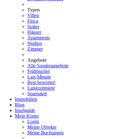
Typen
Villen
Finca
Suites
Häuser
Apartments
Studios
Zimmer
Angebote
Alle Sonderangebote
Frühbucher
Last Minute
Best bewertet!
Langzeitmiete
Sparpaket
Immobilien
Blog
Inselguide
Mein Konto
Login
Meine Objekte
Meine Buchungen