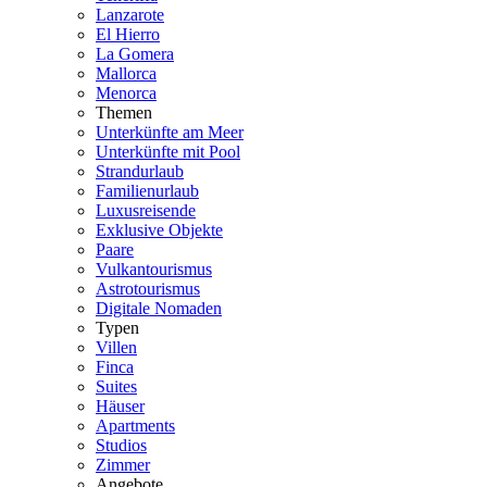
Lanzarote
El Hierro
La Gomera
Mallorca
Menorca
Themen
Unterkünfte am Meer
Unterkünfte mit Pool
Strandurlaub
Familienurlaub
Luxusreisende
Exklusive Objekte
Paare
Vulkantourismus
Astrotourismus
Digitale Nomaden
Typen
Villen
Finca
Suites
Häuser
Apartments
Studios
Zimmer
Angebote