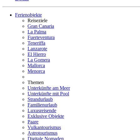
Ferienobjekte
Reiseziele
Gran Canaria
La Palma
Fuerteventura
Teneriffa
Lanzarote
El Hierro
La Gomera
Mallorca
Menorca
Themen
Unterkünfte am Meer
Unterkünfte mit Pool
Strandurlaub
Familienurlaub
Luxusreisende
Exklusive Objekte
Paare
Vulkantourismus
Astrotourismus
Digitale Nomaden