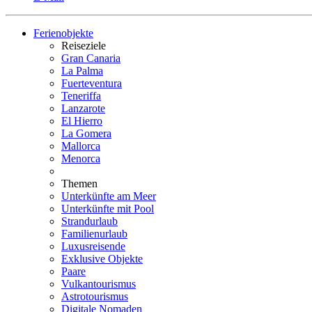
Ferienobjekte
Reiseziele
Gran Canaria
La Palma
Fuerteventura
Teneriffa
Lanzarote
El Hierro
La Gomera
Mallorca
Menorca
Themen
Unterkünfte am Meer
Unterkünfte mit Pool
Strandurlaub
Familienurlaub
Luxusreisende
Exklusive Objekte
Paare
Vulkantourismus
Astrotourismus
Digitale Nomaden