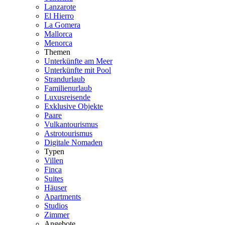
Lanzarote
El Hierro
La Gomera
Mallorca
Menorca
Themen
Unterkünfte am Meer
Unterkünfte mit Pool
Strandurlaub
Familienurlaub
Luxusreisende
Exklusive Objekte
Paare
Vulkantourismus
Astrotourismus
Digitale Nomaden
Typen
Villen
Finca
Suites
Häuser
Apartments
Studios
Zimmer
Angebote