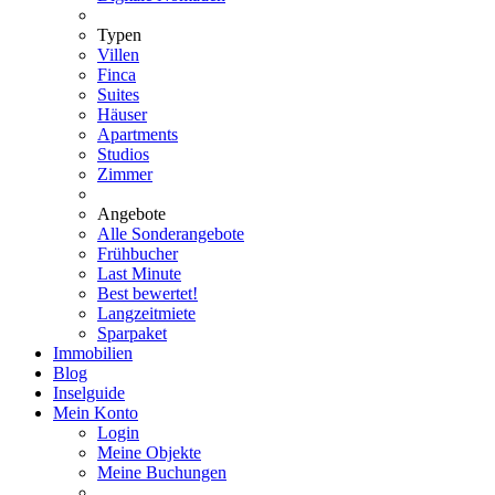
Typen
Villen
Finca
Suites
Häuser
Apartments
Studios
Zimmer
Angebote
Alle Sonderangebote
Frühbucher
Last Minute
Best bewertet!
Langzeitmiete
Sparpaket
Immobilien
Blog
Inselguide
Mein Konto
Login
Meine Objekte
Meine Buchungen