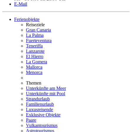
E-Mail
Ferienobjekte
Reiseziele
Gran Canaria
La Palma
Fuerteventura
Teneriffa
Lanzarote
El Hierro
La Gomera
Mallorca
Menorca
Themen
Unterkünfte am Meer
Unterkünfte mit Pool
Strandurlaub
Familienurlaub
Luxusreisende
Exklusive Objekte
Paare
Vulkantourismus
Astrotourismus