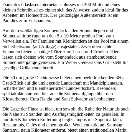
Dank des Glasfaser-Internetanschlusses mit 200 Mbit und eines
kleinen Schreibtisches eignet sich das Anwesen zudem ideal für das
Arbeiten im Homeoffice. Der großzügige Außenbereich ist ein
Paradies zum Entspannen.
Auf dem weitläufigen Sonnendeck laden Sonnenliegen und
Sonnenschirme rund um den 5 x 10 Meter großen Pool zum
Verweilen ein. Für Familien mit Kleinkindern ist der Pool mit einem
Sicherheitszaun (auf Anfage) ausgestattet. Zwei überdachte
Veranden bieten schattige Plätze zum Lesen und Erholen. Hier
lassen sich ebenso wie vom Sonnendeck aus atemberaubende
Sonnenuntergänge genießen. Ein Weber Genesis Gas-Grill steht für
gesellige Grillabende bereit.
Die 30 qm große Dachterrasse bietet einen beeindruckenden 360-
Grad-Blick auf die umliegende Landschaft mit Mandelplantagen,
Schafherden und kleinbäuerlicher Landwirtschaft. Besonders
spektakulär sind von hier aus die Sonnenaufgänge über den
Klosterbergen Cura Randa und Sant Salvador zu beobachten.
Die Lage der Finca ist ideal, um sowohl die Ruhe der Natur als auch
die Nähe zu Stränden und Ausflugsmöglichkeiten zu genießen. In
nur drei Kilometern Entfernung liegt Campos mit Supermärkten,
Restaurants, Cafés und einem großen Wochenmarkt am Samstag.
Santanyi, neun Kilometer entfernt, bietet einen traditionellen Markt