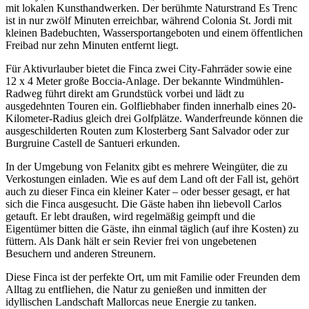
mit lokalen Kunsthandwerken. Der berühmte Naturstrand Es Trenc
ist in nur zwölf Minuten erreichbar, während Colonia St. Jordi mit
kleinen Badebuchten, Wassersportangeboten und einem öffentlichen
Freibad nur zehn Minuten entfernt liegt.
Für Aktivurlauber bietet die Finca zwei City-Fahrräder sowie eine
12 x 4 Meter große Boccia-Anlage. Der bekannte Windmühlen-
Radweg führt direkt am Grundstück vorbei und lädt zu
ausgedehnten Touren ein. Golfliebhaber finden innerhalb eines 20-
Kilometer-Radius gleich drei Golfplätze. Wanderfreunde können die
ausgeschilderten Routen zum Klosterberg Sant Salvador oder zur
Burgruine Castell de Santueri erkunden.
In der Umgebung von Felanitx gibt es mehrere Weingüter, die zu
Verkostungen einladen. Wie es auf dem Land oft der Fall ist, gehört
auch zu dieser Finca ein kleiner Kater – oder besser gesagt, er hat
sich die Finca ausgesucht. Die Gäste haben ihn liebevoll Carlos
getauft. Er lebt draußen, wird regelmäßig geimpft und die
Eigentümer bitten die Gäste, ihn einmal täglich (auf ihre Kosten) zu
füttern. Als Dank hält er sein Revier frei von ungebetenen
Besuchern und anderen Streunern.
Diese Finca ist der perfekte Ort, um mit Familie oder Freunden dem
Alltag zu entfliehen, die Natur zu genießen und inmitten der
idyllischen Landschaft Mallorcas neue Energie zu tanken.