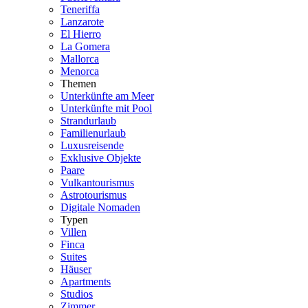
Teneriffa
Lanzarote
El Hierro
La Gomera
Mallorca
Menorca
Themen
Unterkünfte am Meer
Unterkünfte mit Pool
Strandurlaub
Familienurlaub
Luxusreisende
Exklusive Objekte
Paare
Vulkantourismus
Astrotourismus
Digitale Nomaden
Typen
Villen
Finca
Suites
Häuser
Apartments
Studios
Zimmer