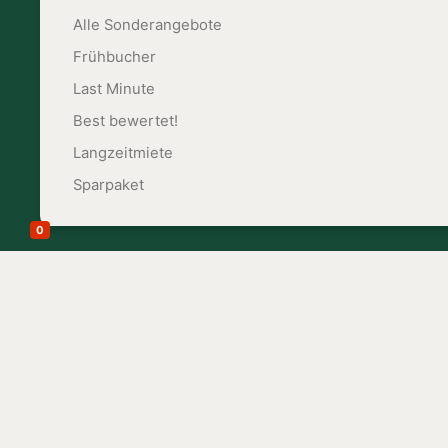
Alle Sonderangebote
Frühbucher
Last Minute
Best bewertet!
Langzeitmiete
Sparpaket
Ferienapartment in Charco Verde auf La Palma
Ferienapartment in Charco Verde auf La Palma
0
+44 Bilder