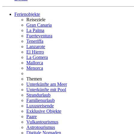
Ferienobjekte
Reiseziele
Gran Canaria
La Palma
Fuerteventura
Teneriffa
Lanzarote
El Hierro
La Gomera
Mallorca
Menorca
Themen
Unterkünfte am Meer
Unterkünfte mit Pool
Strandurlaub
Familienurlaub
Luxusreisende
Exklusive Objekte
Paare
Vulkantourismus
Astrotourismus
Digitale Nomaden