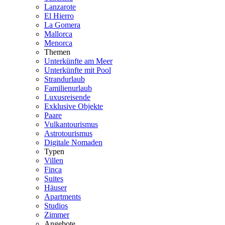
Lanzarote
El Hierro
La Gomera
Mallorca
Menorca
Themen
Unterkünfte am Meer
Unterkünfte mit Pool
Strandurlaub
Familienurlaub
Luxusreisende
Exklusive Objekte
Paare
Vulkantourismus
Astrotourismus
Digitale Nomaden
Typen
Villen
Finca
Suites
Häuser
Apartments
Studios
Zimmer
Angebote