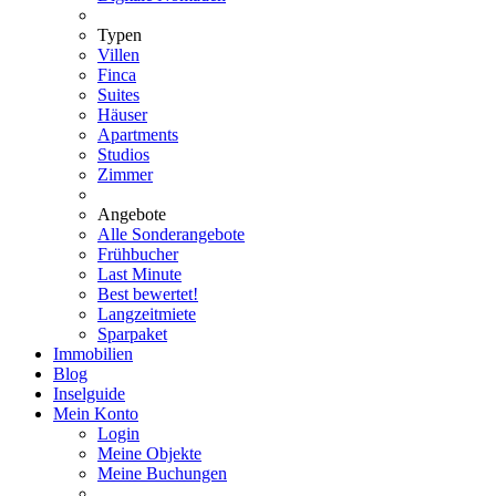
Typen
Villen
Finca
Suites
Häuser
Apartments
Studios
Zimmer
Angebote
Alle Sonderangebote
Frühbucher
Last Minute
Best bewertet!
Langzeitmiete
Sparpaket
Immobilien
Blog
Inselguide
Mein Konto
Login
Meine Objekte
Meine Buchungen