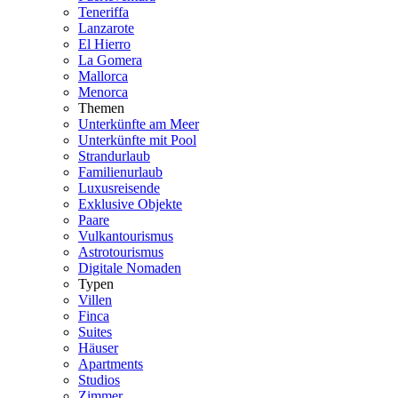
Teneriffa
Lanzarote
El Hierro
La Gomera
Mallorca
Menorca
Themen
Unterkünfte am Meer
Unterkünfte mit Pool
Strandurlaub
Familienurlaub
Luxusreisende
Exklusive Objekte
Paare
Vulkantourismus
Astrotourismus
Digitale Nomaden
Typen
Villen
Finca
Suites
Häuser
Apartments
Studios
Zimmer