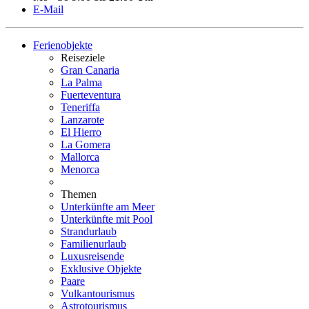
E-Mail
Ferienobjekte
Reiseziele
Gran Canaria
La Palma
Fuerteventura
Teneriffa
Lanzarote
El Hierro
La Gomera
Mallorca
Menorca
Themen
Unterkünfte am Meer
Unterkünfte mit Pool
Strandurlaub
Familienurlaub
Luxusreisende
Exklusive Objekte
Paare
Vulkantourismus
Astrotourismus