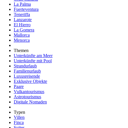
La Palma
Fuerteventura
Teneriffa
Lanzarote
El Hierro
La Gomera
Mallorca
Menorca
Themen
Unterkünfte am Meer
Unterkünfte mit Pool
Strandurlaub
Familienurlaub
Luxusreisende
Exklusive Objekte
Paare
Vulkantourismus
Astrotourismus
Digitale Nomaden
Typen
Villen
Finca
Suites