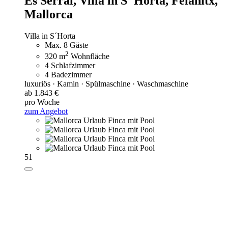
Es Serral,
Villa in S' Horta, Felanitx,
Mallorca
Villa in S´Horta
Max. 8 Gäste
2
320 m
Wohnfläche
4 Schlafzimmer
4 Badezimmer
luxuriös · Kamin · Spülmaschine · Waschmaschine
ab 1.843 €
pro Woche
zum Angebot
51