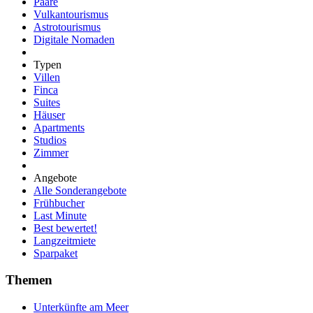
Paare
Vulkantourismus
Astrotourismus
Digitale Nomaden
Typen
Villen
Finca
Suites
Häuser
Apartments
Studios
Zimmer
Angebote
Alle Sonderangebote
Frühbucher
Last Minute
Best bewertet!
Langzeitmiete
Sparpaket
Themen
Unterkünfte am Meer