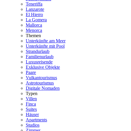
Teneriffa
Lanzarote
El Hierro
La Gomera
Mallorca
Menorca
Themen
Unterkünfte am Meer
Unterkünfte mit Pool
Strandurlaub
Familienurlaub
Luxusreisende
Exklusive Objekte
Paare
Vulkantourismus
Astrotourismus
Digitale Nomaden
Typen
Villen
Finca
Suites
Häuser
Apartments
Studios
Zimmer