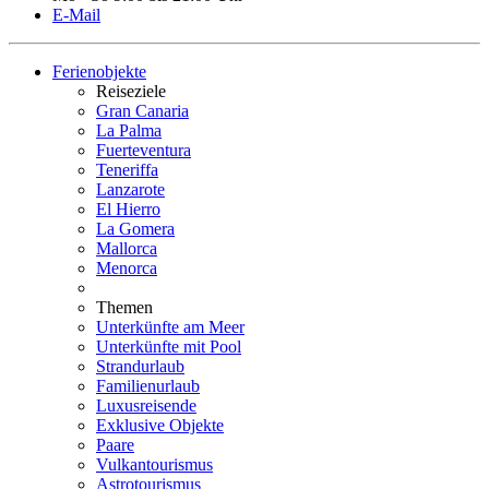
E-Mail
Ferienobjekte
Reiseziele
Gran Canaria
La Palma
Fuerteventura
Teneriffa
Lanzarote
El Hierro
La Gomera
Mallorca
Menorca
Themen
Unterkünfte am Meer
Unterkünfte mit Pool
Strandurlaub
Familienurlaub
Luxusreisende
Exklusive Objekte
Paare
Vulkantourismus
Astrotourismus