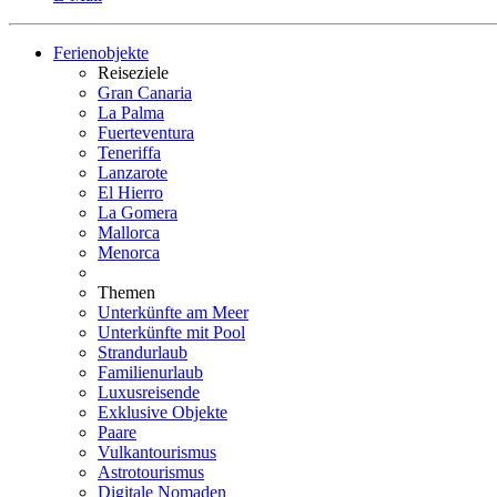
Ferienobjekte
Reiseziele
Gran Canaria
La Palma
Fuerteventura
Teneriffa
Lanzarote
El Hierro
La Gomera
Mallorca
Menorca
Themen
Unterkünfte am Meer
Unterkünfte mit Pool
Strandurlaub
Familienurlaub
Luxusreisende
Exklusive Objekte
Paare
Vulkantourismus
Astrotourismus
Digitale Nomaden