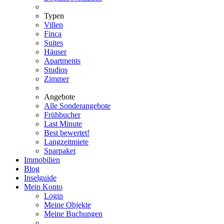
Typen
Villen
Finca
Suites
Häuser
Apartments
Studios
Zimmer
Angebote
Alle Sonderangebote
Frühbucher
Last Minute
Best bewertet!
Langzeitmiete
Sparpaket
Immobilien
Blog
Inselguide
Mein Konto
Login
Meine Objekte
Meine Buchungen