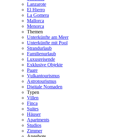
Lanzarote
El Hierro
La Gomera
Mallorca
Menorca
Themen
Unterkünfte am Meer
Unterkünfte mit Pool
Strandurlaub
Familienurlaub
Luxusreisende
Exklusive Objekte
Paare
Vulkantourismus
Astrotourismus
Digitale Nomaden
Typen
Villen
Finca
Suites
Häuser
Apartments
Studios
Zimmer
Angebote