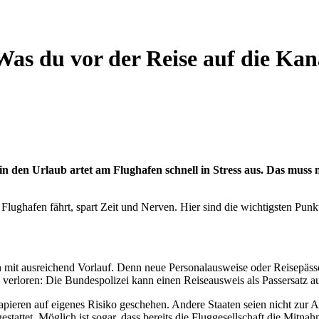
 Was du vor der Reise auf die Ka
 den Urlaub artet am Flughafen schnell in Stress aus. Das muss ni
ughafen fährt, spart Zeit und Nerven. Hier sind die wichtigsten Punk
rn mit ausreichend Vorlauf. Denn neue Personalausweise oder Reisepäs
s verloren: Die Bundespolizei kann einen Reiseausweis als Passersatz au
zpapieren auf eigenes Risiko geschehen. Andere Staaten seien nicht zu
gestattet. Möglich ist sogar, dass bereits die Fluggesellschaft die Mitna