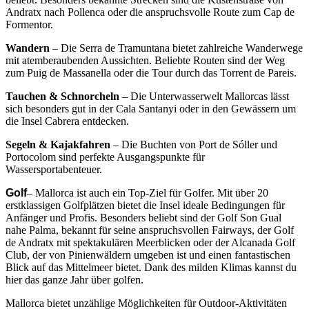
Andratx nach Pollenca oder die anspruchsvolle Route zum Cap de
Formentor.
Wandern
– Die Serra de Tramuntana bietet zahlreiche Wanderwege
mit atemberaubenden Aussichten. Beliebte Routen sind der Weg
zum Puig de Massanella oder die Tour durch das Torrent de Pareis.
Tauchen & Schnorcheln
– Die Unterwasserwelt Mallorcas lässt
sich besonders gut in der Cala Santanyi oder in den Gewässern um
die Insel Cabrera entdecken.
Segeln & Kajakfahren
– Die Buchten von Port de Sóller und
Portocolom sind perfekte Ausgangspunkte für
Wassersportabenteuer.
Golf
– Mallorca ist auch ein Top-Ziel für Golfer. Mit über 20
erstklassigen Golfplätzen bietet die Insel ideale Bedingungen für
Anfänger und Profis. Besonders beliebt sind der Golf Son Gual
nahe Palma, bekannt für seine anspruchsvollen Fairways, der Golf
de Andratx mit spektakulären Meerblicken oder der Alcanada Golf
Club, der von Pinienwäldern umgeben ist und einen fantastischen
Blick auf das Mittelmeer bietet. Dank des milden Klimas kannst du
hier das ganze Jahr über golfen.
Mallorca bietet unzählige Möglichkeiten für Outdoor-Aktivitäten