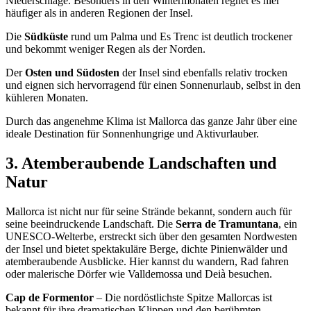
Niederschläge. Besonders in den Wintermonaten regnet es hier
häufiger als in anderen Regionen der Insel.
Die
Südküste
rund um Palma und Es Trenc ist deutlich trockener
und bekommt weniger Regen als der Norden.
Der
Osten und Südosten
der Insel sind ebenfalls relativ trocken
und eignen sich hervorragend für einen Sonnenurlaub, selbst in den
kühleren Monaten.
Durch das angenehme Klima ist Mallorca das ganze Jahr über eine
ideale Destination für Sonnenhungrige und Aktivurlauber.
3. Atemberaubende Landschaften und
Natur
Mallorca ist nicht nur für seine Strände bekannt, sondern auch für
seine beeindruckende Landschaft. Die
Serra de Tramuntana
, ein
UNESCO-Welterbe, erstreckt sich über den gesamten Nordwesten
der Insel und bietet spektakuläre Berge, dichte Pinienwälder und
atemberaubende Ausblicke. Hier kannst du wandern, Rad fahren
oder malerische Dörfer wie Valldemossa und Deià besuchen.
Cap de Formentor
– Die nordöstlichste Spitze Mallorcas ist
bekannt für ihre dramatischen Klippen und den berühmten