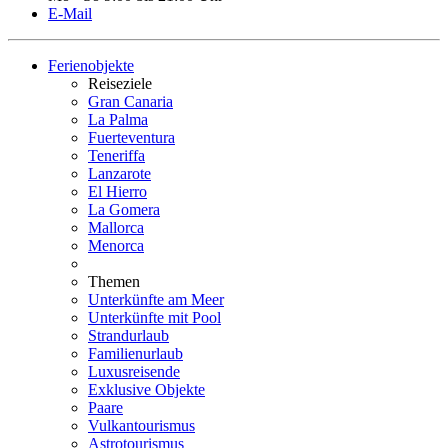
E-Mail
Ferienobjekte
Reiseziele
Gran Canaria
La Palma
Fuerteventura
Teneriffa
Lanzarote
El Hierro
La Gomera
Mallorca
Menorca
Themen
Unterkünfte am Meer
Unterkünfte mit Pool
Strandurlaub
Familienurlaub
Luxusreisende
Exklusive Objekte
Paare
Vulkantourismus
Astrotourismus