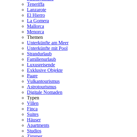
Teneriffa
Lanzarote
El Hierro
La Gomera
Mallorca
Menorca
Themen
Unterkünfte am Meer
Unterkünfte mit Pool
Strandurlaub
Familienurlaub
Luxusreisende
Exklusive Objekte
Paare
Vulkantourismus
Astrotourismus
Digitale Nomaden
Typen
Villen
Finca
Suites
Häuser
Apartments
Studios
Zimmer