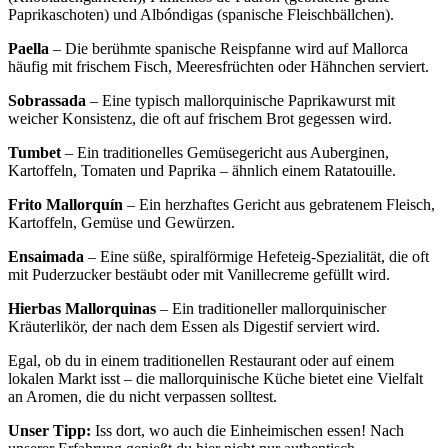
Paprikaschoten) und Albóndigas (spanische Fleischbällchen).
Paella
– Die berühmte spanische Reispfanne wird auf Mallorca
häufig mit frischem Fisch, Meeresfrüchten oder Hähnchen serviert.
Sobrassada
– Eine typisch mallorquinische Paprikawurst mit
weicher Konsistenz, die oft auf frischem Brot gegessen wird.
Tumbet
– Ein traditionelles Gemüsegericht aus Auberginen,
Kartoffeln, Tomaten und Paprika – ähnlich einem Ratatouille.
Frito Mallorquín
– Ein herzhaftes Gericht aus gebratenem Fleisch,
Kartoffeln, Gemüse und Gewürzen.
Ensaimada
– Eine süße, spiralförmige Hefeteig-Spezialität, die oft
mit Puderzucker bestäubt oder mit Vanillecreme gefüllt wird.
Hierbas Mallorquinas
– Ein traditioneller mallorquinischer
Kräuterlikör, der nach dem Essen als Digestif serviert wird.
Egal, ob du in einem traditionellen Restaurant oder auf einem
lokalen Markt isst – die mallorquinische Küche bietet eine Vielfalt
an Aromen, die du nicht verpassen solltest.
Unser Tipp:
Iss dort, wo auch die Einheimischen essen! Nach