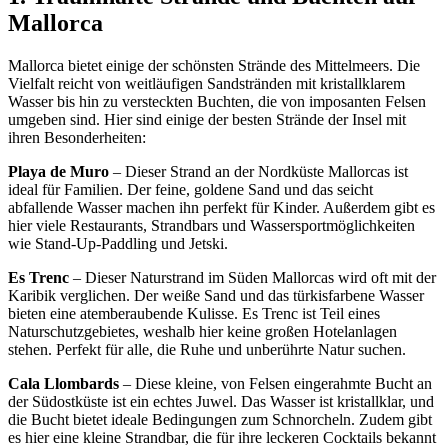
Mallorca
Mallorca bietet einige der schönsten Strände des Mittelmeers. Die
Vielfalt reicht von weitläufigen Sandstränden mit kristallklarem
Wasser bis hin zu versteckten Buchten, die von imposanten Felsen
umgeben sind. Hier sind einige der besten Strände der Insel mit
ihren Besonderheiten:
Playa de Muro
– Dieser Strand an der Nordküste Mallorcas ist
ideal für Familien. Der feine, goldene Sand und das seicht
abfallende Wasser machen ihn perfekt für Kinder. Außerdem gibt es
hier viele Restaurants, Strandbars und Wassersportmöglichkeiten
wie Stand-Up-Paddling und Jetski.
Es Trenc
– Dieser Naturstrand im Süden Mallorcas wird oft mit der
Karibik verglichen. Der weiße Sand und das türkisfarbene Wasser
bieten eine atemberaubende Kulisse. Es Trenc ist Teil eines
Naturschutzgebietes, weshalb hier keine großen Hotelanlagen
stehen. Perfekt für alle, die Ruhe und unberührte Natur suchen.
Cala Llombards
– Diese kleine, von Felsen eingerahmte Bucht an
der Südostküste ist ein echtes Juwel. Das Wasser ist kristallklar, und
die Bucht bietet ideale Bedingungen zum Schnorcheln. Zudem gibt
es hier eine kleine Strandbar, die für ihre leckeren Cocktails bekannt