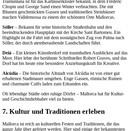
Tramuntana ist für das Kartäuserkloster bekannt, in dem Frédéric
Chopin und George Sand einen Winter verbrachten. Die mit
Blumen geschmückten Gassen und traditionellen Steinhäuser
machen Valldemossa zu einem der schönsten Orte Mallorcas.
Sóller
– Bekannt für seine historische Straßenbahn und den
beeindruckenden Hauptplatz mit der Kirche Sant Bartomeu. Ein
Highlight ist die Fahrt mit dem nostalgischen Zug von Palma nach
Sóller, der durch atemberaubende Landschaften führt.
Deià
– Ein kleines Künstlerdorf mit traumhaften Ausblicken auf das
Meer. Hier lebte der berühmte Schriftsteller Robert Graves, und das
Dorf hat bis heute eine besondere Anziehungskraft für Kreative.
Alcúdia
– Die historische Altstadt von Alcúdia ist von einer gut
erhaltenen Stadtmauer umgeben. Enge Gassen, römische Ruinen
und charmante Cafés laden zum Erkunden ein.
Ob lebendige Städte oder ruhige Dörfer – Mallorca hat für Kultur-
und Geschichtsliebhaber viel zu bieten.
7. Kultur und Traditionen erleben
Mallorca ist reich an kulturellen Festen und Traditionen, die das
ganze Jahr über gefeiert werden. Hier sind einige der bekanntesten