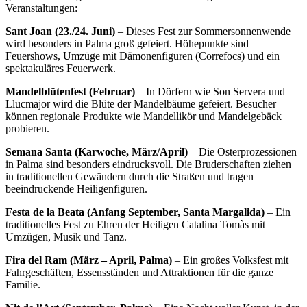
Veranstaltungen:
Sant Joan (23./24. Juni)
– Dieses Fest zur Sommersonnenwende
wird besonders in Palma groß gefeiert. Höhepunkte sind
Feuershows, Umzüge mit Dämonenfiguren (Correfocs) und ein
spektakuläres Feuerwerk.
Mandelblütenfest (Februar)
– In Dörfern wie Son Servera und
Llucmajor wird die Blüte der Mandelbäume gefeiert. Besucher
können regionale Produkte wie Mandellikör und Mandelgebäck
probieren.
Semana Santa (Karwoche, März/April)
– Die Osterprozessionen
in Palma sind besonders eindrucksvoll. Die Bruderschaften ziehen
in traditionellen Gewändern durch die Straßen und tragen
beeindruckende Heiligenfiguren.
Festa de la Beata (Anfang September, Santa Margalida)
– Ein
traditionelles Fest zu Ehren der Heiligen Catalina Tomàs mit
Umzügen, Musik und Tanz.
Fira del Ram (März – April, Palma)
– Ein großes Volksfest mit
Fahrgeschäften, Essensständen und Attraktionen für die ganze
Familie.