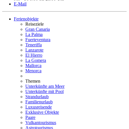
E-Mail
Ferienobjekte
Reiseziele
Gran Canaria
La Palma
Fuerteventura
Teneriffa
Lanzarote
El Hierro
La Gomera
Mallorca
Menorca
Themen
Unterkünfte am Meer
Unterkünfte mit Pool
Strandurlaub
Familienurlaub
Luxusreisende
Exklusive Objekte
Paare
Vulkantourismus
Astrotourismus