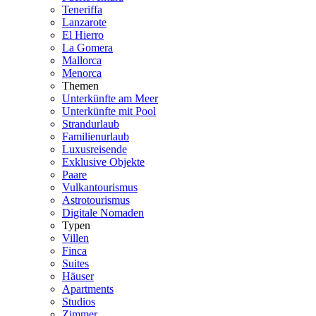
Teneriffa
Lanzarote
El Hierro
La Gomera
Mallorca
Menorca
Themen
Unterkünfte am Meer
Unterkünfte mit Pool
Strandurlaub
Familienurlaub
Luxusreisende
Exklusive Objekte
Paare
Vulkantourismus
Astrotourismus
Digitale Nomaden
Typen
Villen
Finca
Suites
Häuser
Apartments
Studios
Zimmer