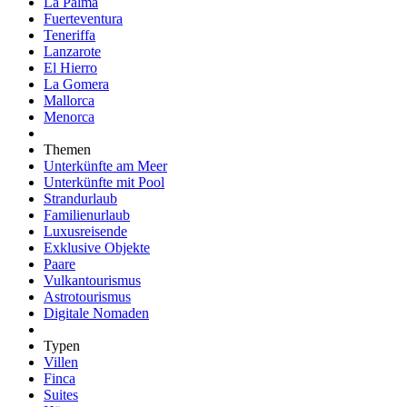
La Palma
Fuerteventura
Teneriffa
Lanzarote
El Hierro
La Gomera
Mallorca
Menorca
Themen
Unterkünfte am Meer
Unterkünfte mit Pool
Strandurlaub
Familienurlaub
Luxusreisende
Exklusive Objekte
Paare
Vulkantourismus
Astrotourismus
Digitale Nomaden
Typen
Villen
Finca
Suites