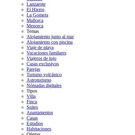
Lanzarote
El Hierro
La Gomera
Mallorca
Menorca
Temas
Alojamiento junto al mar
Alojamiento con piscina
Viaje de playa
Vacaciones familares
Viajeros de lujo
Casas exclusivos
Parejas
Turismo volcánico
Astroturismo
Nómadas digitales
Tipos
Villa
Finca
Suites
Apartamentos
Casas
Estudios
Habitaciones
Ofertas