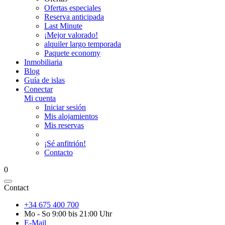
Ofertas especiales
Reserva anticipada
Last Minute
¡Mejor valorado!
alquiler largo temporada
Paquete economy
Inmobiliaria
Blog
Guía de islas
Conectar
Mi cuenta
Iniciar sesión
Mis alojamientos
Mis reservas
¡Sé anfitrión!
Contacto
0
Contact
+34 675 400 700
Mo - So 9:00 bis 21:00 Uhr
E-Mail