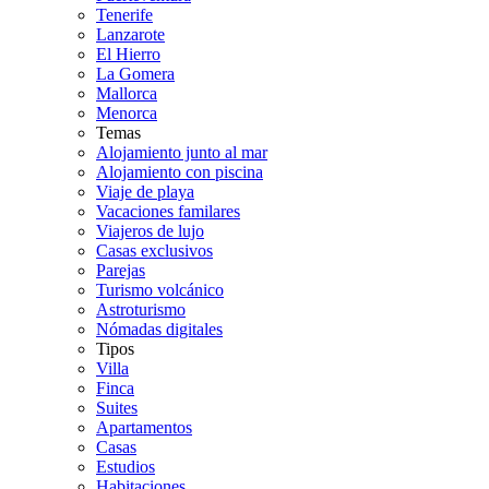
Tenerife
Lanzarote
El Hierro
La Gomera
Mallorca
Menorca
Temas
Alojamiento junto al mar
Alojamiento con piscina
Viaje de playa
Vacaciones familares
Viajeros de lujo
Casas exclusivos
Parejas
Turismo volcánico
Astroturismo
Nómadas digitales
Tipos
Villa
Finca
Suites
Apartamentos
Casas
Estudios
Habitaciones