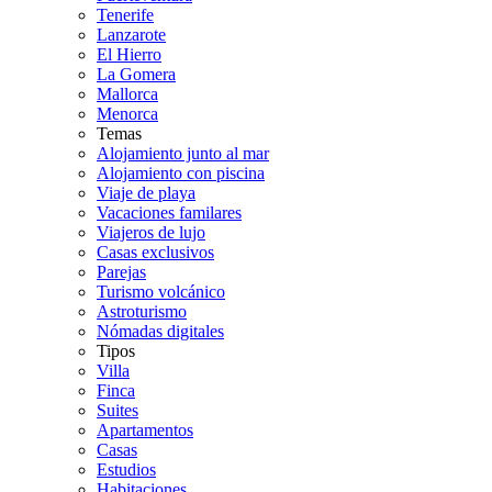
Tenerife
Lanzarote
El Hierro
La Gomera
Mallorca
Menorca
Temas
Alojamiento junto al mar
Alojamiento con piscina
Viaje de playa
Vacaciones familares
Viajeros de lujo
Casas exclusivos
Parejas
Turismo volcánico
Astroturismo
Nómadas digitales
Tipos
Villa
Finca
Suites
Apartamentos
Casas
Estudios
Habitaciones