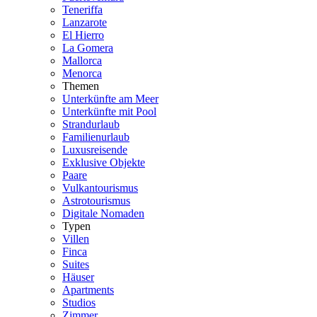
Teneriffa
Lanzarote
El Hierro
La Gomera
Mallorca
Menorca
Themen
Unterkünfte am Meer
Unterkünfte mit Pool
Strandurlaub
Familienurlaub
Luxusreisende
Exklusive Objekte
Paare
Vulkantourismus
Astrotourismus
Digitale Nomaden
Typen
Villen
Finca
Suites
Häuser
Apartments
Studios
Zimmer