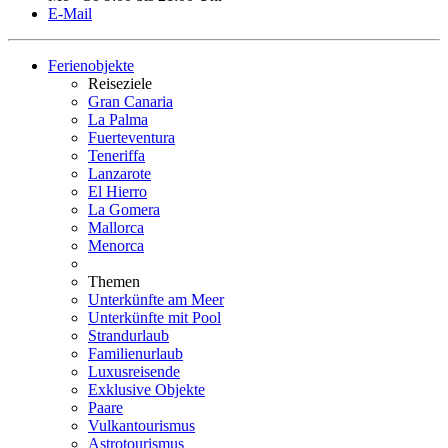
E-Mail
Ferienobjekte
Reiseziele
Gran Canaria
La Palma
Fuerteventura
Teneriffa
Lanzarote
El Hierro
La Gomera
Mallorca
Menorca
Themen
Unterkünfte am Meer
Unterkünfte mit Pool
Strandurlaub
Familienurlaub
Luxusreisende
Exklusive Objekte
Paare
Vulkantourismus
Astrotourismus