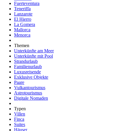
Fuerteventura
Teneriffa
Lanzarote
El Hierro
La Gomera
Mallorca
Menorca
Themen
Unterkünfte am Meer
Unterkünfte mit Pool
Strandurlaub
Familienurlaub
Luxusreisende
Exklusive Objekte
Paare
Vulkantourismus
Astrotourismus
Digitale Nomaden
Typen
Villen
Finca
Suites
Häuser